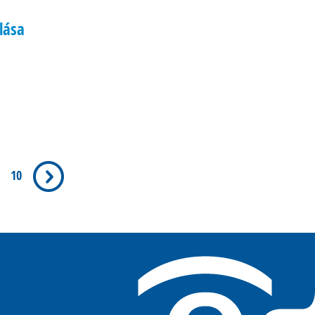
lása
10