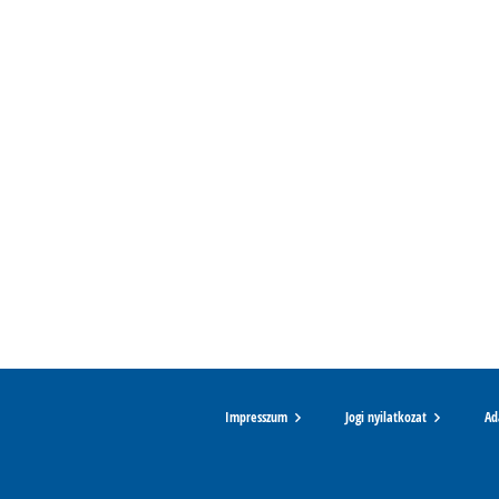
Impresszum
Jogi nyilatkozat
Ad