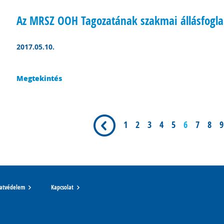
Az MRSZ OOH Tagozatának szakmai állásfogla
2017.05.10.
Megtekintés
1
2
3
4
5
6
7
8
9
atvédelem
Kapcsolat