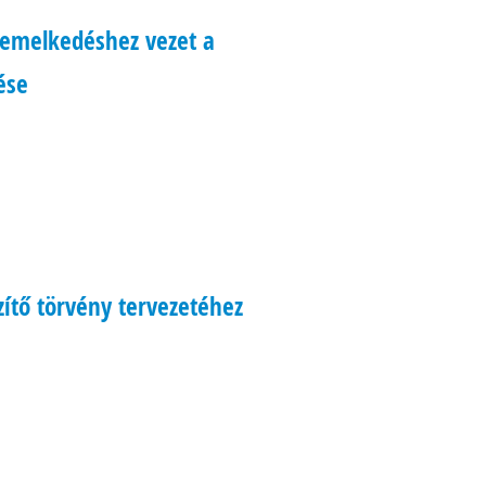
áremelkedéshez vezet a
ése
zítő törvény tervezetéhez