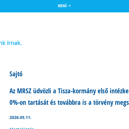
MENÜ
nk írnak.
Sajtó
Az MRSZ üdvözli a Tisza-kormány első intézk
0%-on tartását és továbbra is a törvény meg
2026.05.11.