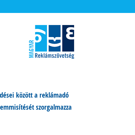
edései között a reklámadó
semmisítését szorgalmazza